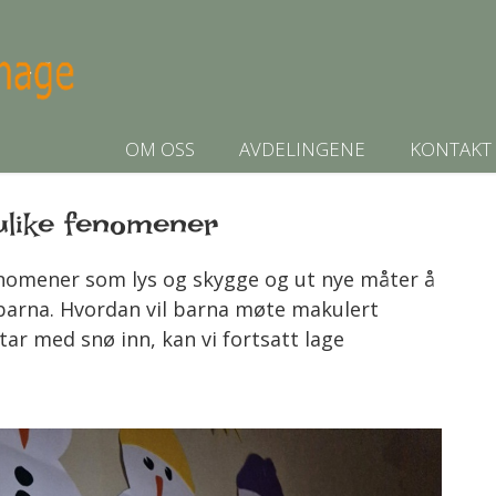
OM OSS
AVDELINGENE
KONTAKT
ulike fenomener
enomener som lys og skygge og ut nye måter å
barna. Hvordan vil barna møte makulert
 tar med snø inn, kan vi fortsatt lage