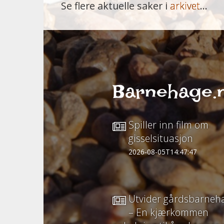
Se flere aktuelle saker i
arkivet
...
Barnehage.n
Spiller inn film om
gisselsituasjon
2026-08-05T14:47:47
Utvider gårdsbarneh
– En kjærkommen