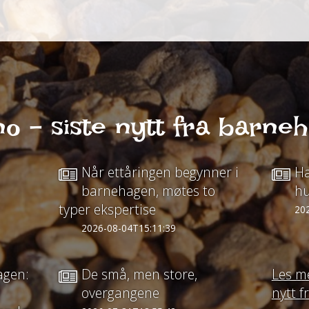
o - siste nytt fra barne
Når ettåringen begynner i
Ha
barnehagen, møtes to
h
typer ekspertise
20
2026-08-04T15:11:39
agen:
De små, men store,
Les me
overgangene
nytt 