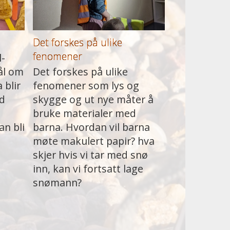
Det forskes på ulike
fenomener
l-
ål om
Det forskes på ulike
 blir
fenomener som lys og
ød
skygge og ut nye måter å
bruke materialer med
an bli
barna. Hvordan vil barna
møte makulert papir? hva
skjer hvis vi tar med snø
inn, kan vi fortsatt lage
snømann?