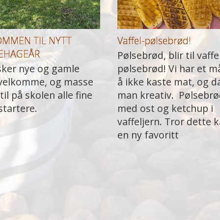
OMMEN TIL NYTT
Vaffel-pølsebrød!
EHAGEÅR
Pølsebrød, blir til vaffe
sker nye og gamle
pølsebrød! Vi har et m
velkomme, og masse
å ikke kaste mat, og da
til på skolen alle fine
man kreativ. Pølsebr
startere.
med ost og ketchup i
vaffeljern. Tror dette k
en ny favoritt