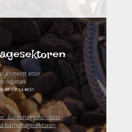
hagesektoren
r anmeldt etter
undebesøk
26-08-04T14:48:51
r: Barnehage.no - siste
fra barnehagesektoren