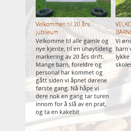
Velkommen til 20 års
VELK
jubileum
BARN
Velkomme til alle gamle og
Vi øn
nye kjente, til en uhøytidelig
barn 
markering av 20 års drift.
lykke 
Mange barn, foreldre og
skole
personal har kommet og
gått siden vi åpnet dørene
første gang. Nå håpe vi
dere nok en gang tar turen
innom for å slå av en prat,
og ta en kakebit